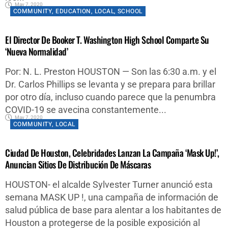
May 7, 2020
COMMUNITY
,
EDUCATION
,
LOCAL
,
SCHOOL
El Director De Booker T. Washington High School Comparte Su
‘nueva Normalidad’
Por: N. L. Preston HOUSTON — Son las 6:30 a.m. y el
Dr. Carlos Phillips se levanta y se prepara para brillar
por otro día, incluso cuando parece que la penumbra
COVID-19 se avecina constantemente...
May 7, 2020
COMMUNITY
,
LOCAL
Ciudad De Houston, Celebridades Lanzan La Campaña ‘Mask Up!’,
Anuncian Sitios De Distribución De Máscaras
HOUSTON- el alcalde Sylvester Turner anunció esta
semana MASK UP !, una campaña de información de
salud pública de base para alentar a los habitantes de
Houston a protegerse de la posible exposición al