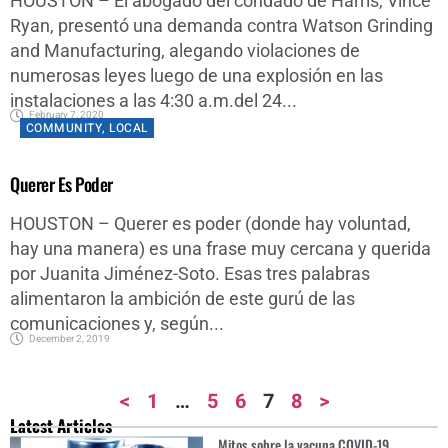
HOUSTON – El abogado del condado de Harris, Vince
Ryan, presentó una demanda contra Watson Grinding
and Manufacturing, alegando violaciones de
numerosas leyes luego de una explosión en las
instalaciones a las 4:30 a.m.del 24...
February 7, 2020
COMMUNITY
,
LOCAL
Querer Es Poder
HOUSTON – Querer es poder (donde hay voluntad,
hay una manera) es una frase muy cercana y querida
por Juanita Jiménez-Soto. Esas tres palabras
alimentaron la ambición de este gurú de las
comunicaciones y, según...
December 2, 2019
<
1
…
5
6
7
8
>
Latest Articles​
Mitos sobre la vacuna COVID-19